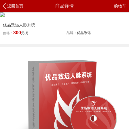
商品详情
返回首页
购物车
优品致远人脉系统
300
品牌：
优品致远
价格：
元/月