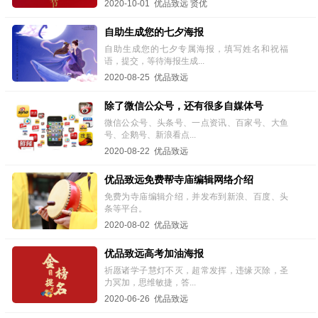
2020-10-01 优品致远 贤优
自助生成您的七夕海报
自助生成您的七夕专属海报，填写姓名和祝福
语，提交，等待海报生成...
2020-08-25 优品致远
除了微信公众号，还有很多自媒体号
微信公众号、头条号、一点资讯、百家号、大鱼
号、企鹅号、新浪看点...
2020-08-22 优品致远
优品致远免费帮寺庙编辑网络介绍
免费为寺庙编辑介绍，并发布到新浪、百度、头
条等平台。
2020-08-02 优品致远
优品致远高考加油海报
祈愿诸学子慧灯不灭，超常发挥，违缘灭除，圣
力冥加，思维敏捷，答...
2020-06-26 优品致远