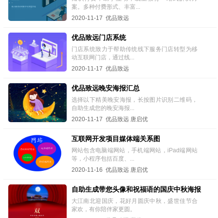
案。多种付费形式、丰富...
2020-11-17 优品致远
优品致远门店系统
门店系统致力于帮助传统线下服务门店转型为移
动互联网门店，通过线...
2020-11-17 优品致远
优品致远晚安海报汇总
选择以下精美晚安海报，长按图片识别二维码，
自助生成您的晚安海报...
2020-11-17 优品致远 唐启优
互联网开发项目媒体端关系图
网站包含电脑端网站，手机端网站，iPad端网站
等，小程序包括百度、...
2020-11-16 优品致远 唐启优
自助生成带您头像和祝福语的国庆中秋海报
大江南北迎国庆，花好月圆庆中秋，盛世佳节合
家欢，有你陪伴家更圆。