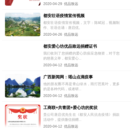
2020-04-29 优品致远
都安壮语疫情宣传视频
都安壮语疫情宣传视频，文字：陈斌冠，视频制
作、壮语念诵：唐启优。
2020-04-26 优品致远
都安爱心坊优品致远捐赠证书
我们收到了您捐赠的爱心防疫应急物资，对于您
的慈善义举，都安爱心...
2020-04-12 优品致远
广西新闻网：瑶山点滴疫事
他的朋友圈不再是青山绿水，雨打芭蕉叶，更多
的是各种代码，或者研...
2020-04-12 优品致远
工商联+共青团+爱心坊的奖状
贵公司唐启优先生在《都安人民抗击疫情》捐款
活动中，提供微信捐赠...
2020-04-12 优品致远