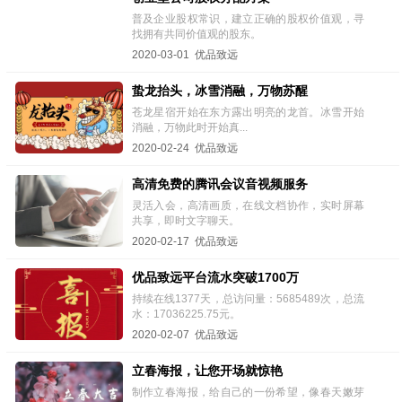
普及企业股权常识，建立正确的股权价值观，寻
找拥有共同价值观的股东。
2020-03-01 优品致远
蛰龙抬头，冰雪消融，万物苏醒
苍龙星宿开始在东方露出明亮的龙首。冰雪开始
消融，万物此时开始真...
2020-02-24 优品致远
高清免费的腾讯会议音视频服务
灵活入会，高清画质，在线文档协作，实时屏幕
共享，即时文字聊天。
2020-02-17 优品致远
优品致远平台流水突破1700万
持续在线1377天，总访问量：5685489次，总流
水：17036225.75元。
2020-02-07 优品致远
立春海报，让您开场就惊艳
制作立春海报，给自己的一份希望，像春天嫩芽