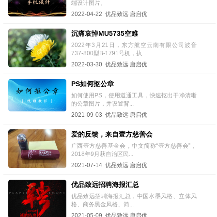
端设计图片。
2022-04-22 优品致远 唐启优
沉痛哀悼MU5735空难
2022年3月21日，东方航空云南有限公司波音
737-800型B-1791号机，执...
2022-03-30 优品致远 唐启优
PS如何抠公章
如何使用PS，使用道通工具，快速抠出干净清晰
的公章图片，并设置背...
2021-09-03 优品致远 唐启优
爱的反馈，来自壹方慈善会
广西壹方慈善基金会，中文简称“壹方慈善会”，
2018年9月获自治区民...
2021-07-14 优品致远 唐启优
优品致远招聘海报汇总
优品致远招聘海报汇总，中国水墨风格、立体风
格、商务黑金风格、简...
2021-05-09 优品致远 唐启优