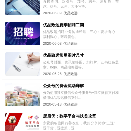
直接查询、双引号、加号、减号、通配符、布
尔、括号、元词、大小写等。
2020-06-09 优品致远
优品致远夏季招聘二期
优品致远招聘业务沟通经理，三心：要求有心，
福利温心，环境善心。
2020-06-03 优品致远
优品致远常用图片尺寸
公众号封面、资讯缩略图、幻灯片、证书红色盖
章、logo、商品缩略图等。
2020-05-26 优品致远
公众号的资金流动详解
分为使用独立微信公众号服务号+独立微信支付和
借用优品致远微信支付...
2020-05-18 优品致远
唐启优：数字平台与扶贫攻坚
亲爱的各位同行善友们，我的分享简称“三送”：
送干货，送捷报，送...