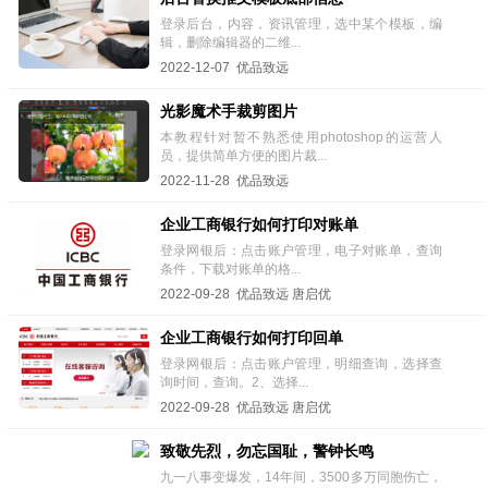
登录后台，内容，资讯管理，选中某个模板，编
辑，删除编辑器的二维...
2022-12-07 优品致远
光影魔术手裁剪图片
本教程针对暂不熟悉使用photoshop的运营人
员，提供简单方便的图片裁...
2022-11-28 优品致远
企业工商银行如何打印对账单
登录网银后：点击账户管理，电子对账单，查询
条件，下载对账单的格...
2022-09-28 优品致远 唐启优
企业工商银行如何打印回单
登录网银后：点击账户管理，明细查询，选择查
询时间，查询。2、选择...
2022-09-28 优品致远 唐启优
致敬先烈，勿忘国耻，警钟长鸣
九一八事变爆发，14年间，3500多万同胞伤亡，