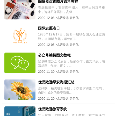
编辑器设置图片圆角教程
在编辑器中，右键选中图片，在弹出的菜单框
中，选择图像属性，高级...
2020-12-08 优品致远 唐启优
国际志愿者日
1985年12月17日，第四十届联合国大会通过决
议，从1986年起，每年的1...
2020-12-05 优品致远 唐启优
公众号编辑图文教程
登录微信公众号后台，新的创作，图文消息，填
写标题、作者、正文，...
2020-11-30 优品致远 唐启优
优品致远早安海报汇总
选择以下精美晚安海报，长按图片识别二维码，
自助生成您的晚安海报...
2020-11-20 优品致远 唐启优
优品致远教育系统
知识付费，助学互动，线上教育一站式解决方